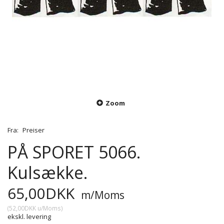
Zoom
Fra:
Preiser
PÅ SPORET 5066.
Kulsække.
65,00DKK
m/Moms
(
52,00DKK
u/Moms
)
ekskl. levering