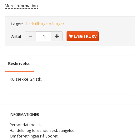
Mere information
Lager:
1 stk tilbage på lager
Antal
LÆG I KURV
Beskrivelse
Kulsække. 24 stk.
INFORMATIONER
Persondatapolitik
Handels- og forsendelsesbetingelser
Om forretningen På Sporet