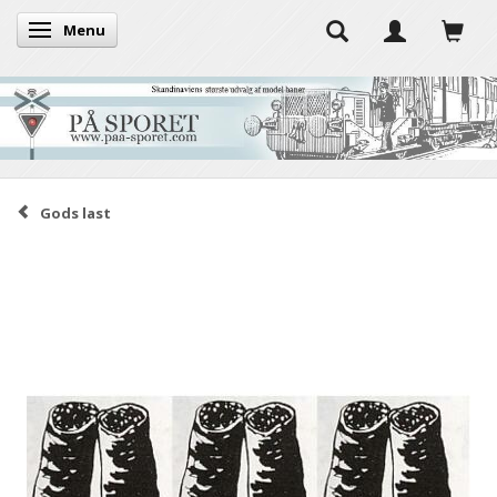
Menu
Skifte navigation
Gods last