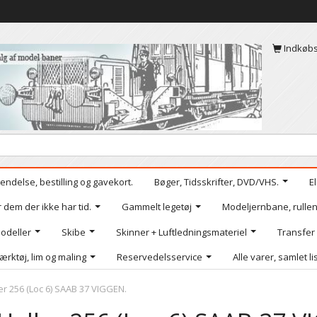
Indkøb
endelse, bestilling og gavekort.
Bøger, Tidsskrifter, DVD/VHS.
E
r dem der ikke har tid.
Gammelt legetøj
Modeljernbane, rullen
odeller
Skibe
Skinner + Luftledningsmateriel
Transfer
ærktøj, lim og maling
Reservedelsservice
Alle varer, samlet li
er 256 (Loc 6) SAAB 37 VIGGEN.