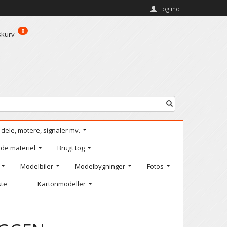
Log ind
0
skurv
l dele, motere, signaler mv.
de materiel
Brugt tog
Modelbiler
Modelbygninger
Fotos
ste
Kartonmodeller