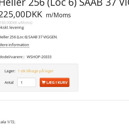
Heller 256 (Loc 6) SAAB 37 V
225,00DKK
m/Moms
180,00DKK
u/Moms
)
ekskl. levering
Heller 256 (Loc 6) SAAB 37 VIGGEN.
Mere information
Model/varenr.:
WSHOP-20333
Lager:
1 stk tilbage på lager
Antal
LÆG I KURV
ala 1/72.