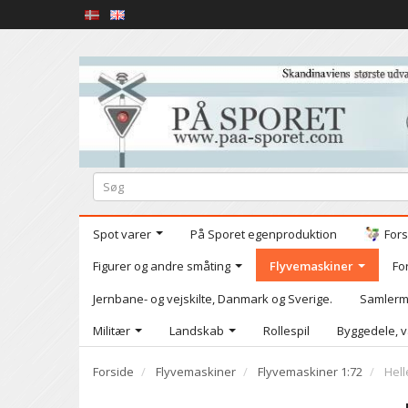
Spot varer
På Sporet egenproduktion
Fors
Figurer og andre småting
Flyvemaskiner
Fo
Jernbane- og vejskilte, Danmark og Sverige.
Samlerm
Militær
Landskab
Rollespil
Byggedele, v
Forside
Flyvemaskiner
Flyvemaskiner 1:72
Hell