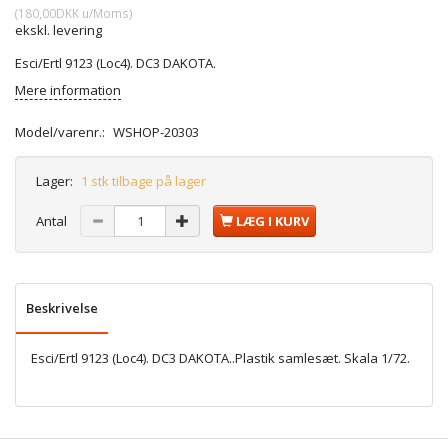
(
180,00DKK
u/Moms
)
ekskl. levering
Esci/Ertl 9123 (Loc4). DC3 DAKOTA.
Mere information
Model/varenr.:
WSHOP-20303
Lager:
1 stk tilbage på lager
Antal
LÆG I KURV
Beskrivelse
Esci/Ertl 9123 (Loc4). DC3 DAKOTA..Plastik samlesæt. Skala 1/72.