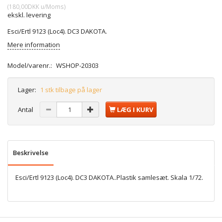
(
180,00DKK
u/Moms
)
ekskl. levering
Esci/Ertl 9123 (Loc4). DC3 DAKOTA.
Mere information
Model/varenr.:
WSHOP-20303
Lager:
1 stk tilbage på lager
Antal
LÆG I KURV
Beskrivelse
Esci/Ertl 9123 (Loc4). DC3 DAKOTA..Plastik samlesæt. Skala 1/72.