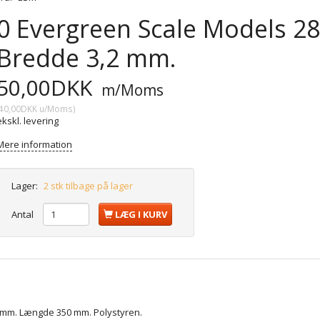
0 Evergreen Scale Models 284.
Bredde 3,2 mm.
50,00DKK
m/Moms
40,00DKK
u/Moms
)
ekskl. levering
Mere information
Lager:
2 stk tilbage på lager
Antal
LÆG I KURV
,2 mm. Længde 350 mm. Polystyren.