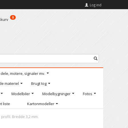
Log ind
0
skurv
l dele, motere, signaler mv.
de materiel
Brugt tog
Modelbiler
Modelbygninger
Fotos
t liste
Kartonmodeller
 profil. Bredde 3,2 mm.