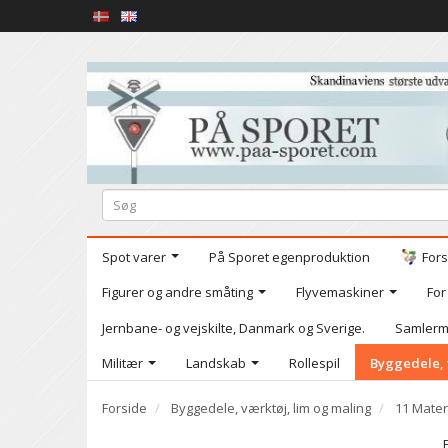
Spot varer
På Sporet egenproduktion
Fors
Figurer og andre småting
Flyvemaskiner
For
Jernbane- og vejskilte, Danmark og Sverige.
Samlerm
Militær
Landskab
Rollespil
Byggedele, 
Forside
Byggedele, værktøj, lim og maling
11 Mater