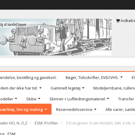
Indkøb
endelse, bestilling og gavekort.
Bøger, Tidsskrifter, DVD/VHS.
E
 dem der ikke har tid.
Gammelt legetøj
Modeljernbane, rullen
odeller
Skibe
Skinner + Luftledningsmateriel
Transfer
værktøj, lim og maling
Reservedelsservice
Alle varer, samle
ialer HO, N, O,Z
ESM. Profiler.
0 Evergreen Scale Models 284. 4 stk. H
Fra:
ESM