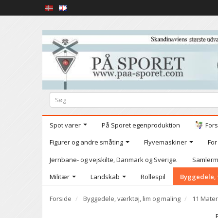
Spot varer
På Sporet egenproduktion
Fors
Figurer og andre småting
Flyvemaskiner
For
Jernbane- og vejskilte, Danmark og Sverige.
Samlerm
Militær
Landskab
Rollespil
Byggedele, 
Forside
Byggedele, værktøj, lim og maling
11 Mater