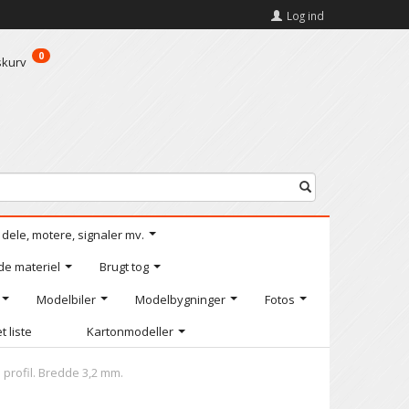
Log ind
0
skurv
l dele, motere, signaler mv.
de materiel
Brugt tog
Modelbiler
Modelbygninger
Fotos
t liste
Kartonmodeller
 profil. Bredde 3,2 mm.