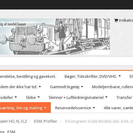
Indkøb
endelse, bestilling og gavekort.
Bøger, Tidsskrifter, DVD/VHS.
E
 dem der ikke har tid.
Gammelt legetøj
Modeljernbane, rullen
odeller
Skibe
Skinner + Luftledningsmateriel
Transfer
værktøj, lim og maling
Reservedelsservice
Alle varer, samle
ialer HO, N, O,Z
ESM. Profiler.
0 Evergreen Scale Models 264. 4 stk. U
Fra:
ESM