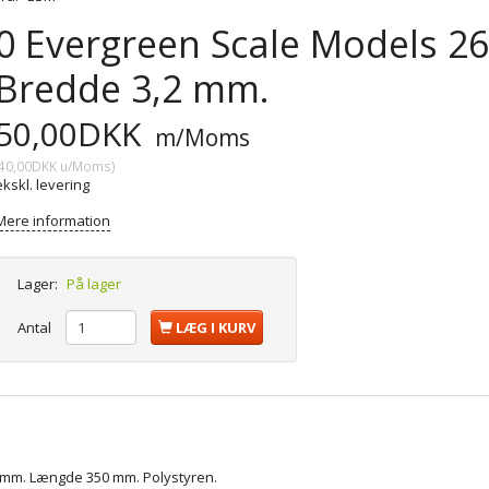
0 Evergreen Scale Models 264.
Bredde 3,2 mm.
50,00DKK
m/Moms
40,00DKK
u/Moms
)
ekskl. levering
Mere information
Lager:
På lager
Antal
LÆG I KURV
,2 mm. Længde 350 mm. Polystyren.