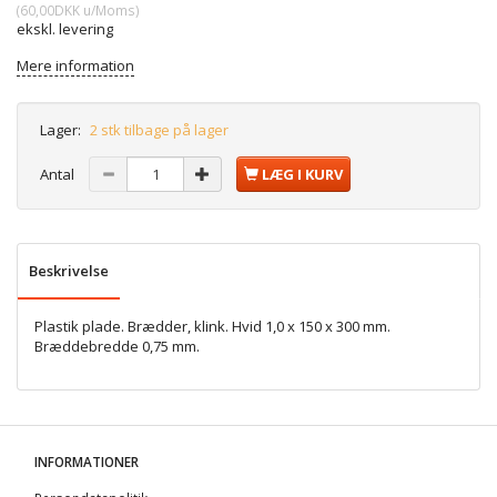
(
60,00DKK
u/Moms
)
ekskl. levering
Mere information
Lager:
2 stk tilbage på lager
Antal
LÆG I KURV
Beskrivelse
Plastik plade. Brædder, klink. Hvid 1,0 x 150 x 300 mm.
Bræddebredde 0,75 mm.
INFORMATIONER