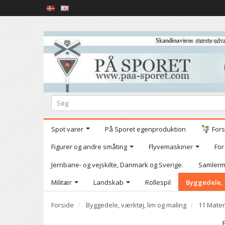
Spot varer
På Sporet egenproduktion
Fors
Figurer og andre småting
Flyvemaskiner
For
Jernbane- og vejskilte, Danmark og Sverige.
Samlerm
Militær
Landskab
Rollespil
Byggedele, 
Forside
Byggedele, værktøj, lim og maling
11 Mater