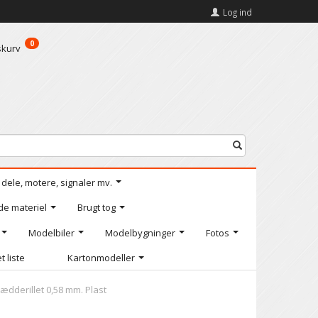
Log ind
0
skurv
l dele, motere, signaler mv.
de materiel
Brugt tog
Modelbiler
Modelbygninger
Fotos
t liste
Kartonmodeller
ædderillet 0,58 mm. Plast