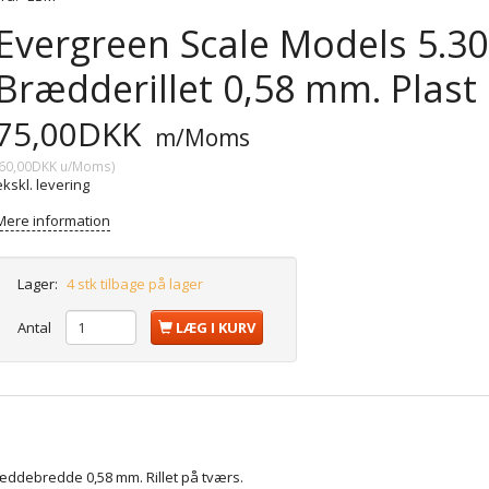
Evergreen Scale Models 5.302
Brædderillet 0,58 mm. Plast
75,00DKK
m/Moms
60,00DKK
u/Moms
)
ekskl. levering
Mere information
Lager:
4 stk tilbage på lager
Antal
LÆG I KURV
ræddebredde 0,58 mm. Rillet på tværs.