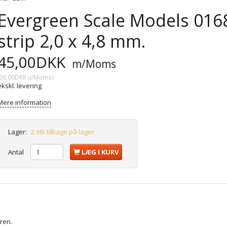
Evergreen Scale Models 0168.
strip 2,0 x 4,8 mm.
45,00DKK
m/Moms
36,00DKK
u/Moms
)
ekskl. levering
Mere information
Lager:
2 stk tilbage på lager
Antal
LÆG I KURV
yren.