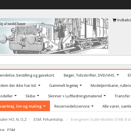
Indkøb
endelse, bestilling og gavekort.
Bøger, Tidsskrifter, DVD/VHS.
E
 dem der ikke har tid.
Gammelt legetøj
Modeljernbane, rullen
odeller
Skibe
Skinner + Luftledningsmateriel
Transfer
værktøj, lim og maling
Reservedelsservice
Alle varer, samle
ialer HO, N, O,Z
ESM. Firkantstrip.
Evergreen Scale Models 0168. 8 stk.
Fra:
ESM