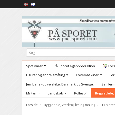
Spot varer
På Sporet egenproduktion
Fors
Figurer og andre småting
Flyvemaskiner
For
Jernbane- og vejskilte, Danmark og Sverige.
Samlerm
Militær
Landskab
Rollespil
Byggedele, 
Forside
Byggedele, værktøj, lim og maling
11 Mater