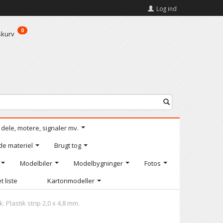
Log ind
0
skurv
l dele, motere, signaler mv.
de materiel
Brugt tog
Modelbiler
Modelbygninger
Fotos
t liste
Kartonmodeller
 Plastik strip 2,0 x 4,8 mm.