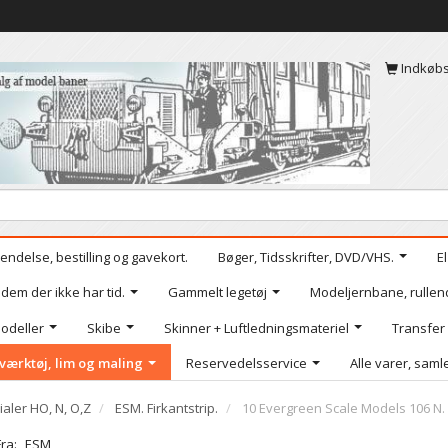
Indkøb
endelse, bestilling og gavekort.
Bøger, Tidsskrifter, DVD/VHS.
E
 dem der ikke har tid.
Gammelt legetøj
Modeljernbane, rullen
odeller
Skibe
Skinner + Luftledningsmateriel
Transfer
værktøj, lim og maling
Reservedelsservice
Alle varer, samle
ialer HO, N, O,Z
ESM. Firkantstrip.
10 Evergreen Scale Models 106 N. 10
Fra:
ESM