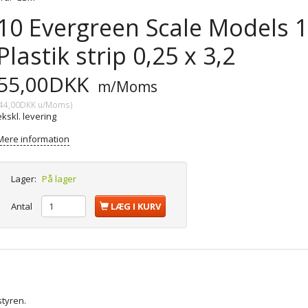
10 Evergreen Scale Models 10
Plastik strip 0,25 x 3,2
55,00DKK
m/Moms
44,00DKK
u/Moms
)
ekskl. levering
Mere information
Lager:
På lager
Antal
LÆG I KURV
styren.