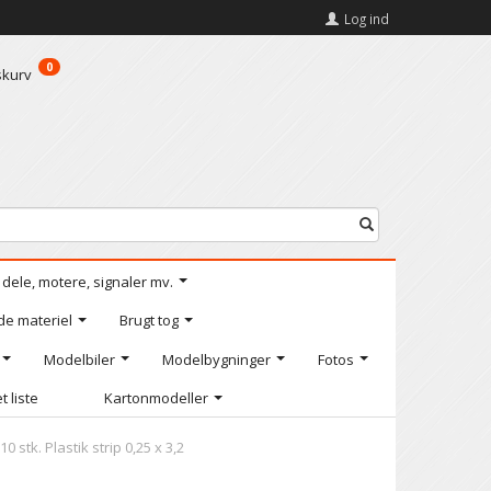
Log ind
0
skurv
l dele, motere, signaler mv.
de materiel
Brugt tog
Modelbiler
Modelbygninger
Fotos
t liste
Kartonmodeller
 stk. Plastik strip 0,25 x 3,2