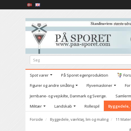
Spot varer
På Sporet egenproduktion
Fors
Figurer og andre småting
Flyvemaskiner
For
Jernbane- og vejskilte, Danmark og Sverige.
Samlerm
Militær
Landskab
Rollespil
Byggedele, 
Forside
Byggedele, værktøj, lim og maling
11 Mater