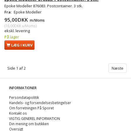
Epoke Modeller 876083. Postcontainer. 3 stk.
Fra:
Epoke Modeller
95,00DKK
m/Moms
(
76,00DKK
u/Moms
)
ekskl. levering
På lager
LÆG I KURV
Side 1 af 2
Næste
INFORMATIONER
Persondatapolitik
Handels- og forsendelsesbetingelser
Om forretningen På Sporet
Kontakt os
VIGTIG GENEREL INFORMATION
Din mening om butikken
Oversigt