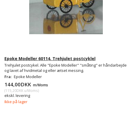
Epoke Modeller 60114. Trehjulet postcyklel
Trehjulet postcykel. Alle "Epoke Modeller" "småting" er håndarbejde
og lavet af hvidmetal og eller ætset messing.
Fra:
Epoke Modeller
144,00DKK
m/Moms
(
115,20DKK
u/Moms
)
ekskl. levering
Ikke på lager