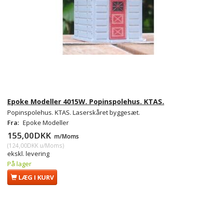
Epoke Modeller 4015W. Popinspolehus. KTAS.
Popinspolehus. KTAS. Laserskåret byggesæt.
Fra:
Epoke Modeller
155,00DKK
m/Moms
(
124,00DKK
u/Moms
)
ekskl. levering
På lager
LÆG I KURV