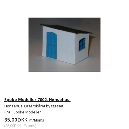
Epoke Modeller 7002. Hønsehus.
Hønsehus. Laserskåret byggesæt.
Fra:
Epoke Modeller
35,00DKK
m/Moms
(
28,00DKK
u/Moms
)