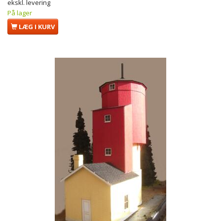
ekskl. levering
På lager
LÆG I KURV