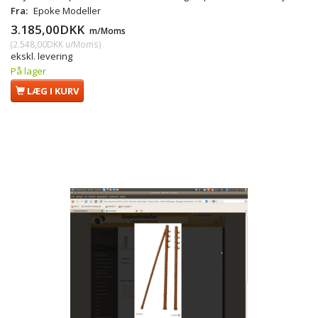
Fra:
Epoke Modeller
3.185,00DKK
m/Moms
(
2.548,00DKK
u/Moms
)
ekskl. levering
På lager
LÆG I KURV