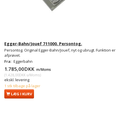
Egger-Bahn/Jouef 711000. Persontog.
Persontog. Original Egger-Bahn/Jouef, nyt og ubrugt. Funktion er
afprøvet.
Fra:
Eggerbahn
1.785,00DKK
m/Moms
(
1.428,00DKK
u/Moms
)
ekskl. levering
1 stk tilbage på lager
LÆG I KURV