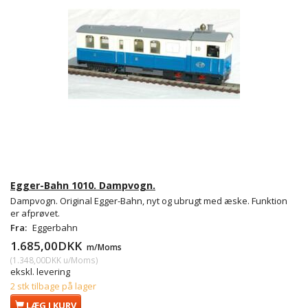
Egger-Bahn 1010. Dampvogn.
Dampvogn. Original Egger-Bahn, nyt og ubrugt med æske. Funktion
er afprøvet.
Fra:
Eggerbahn
1.685,00DKK
m/Moms
(
1.348,00DKK
u/Moms
)
ekskl. levering
2 stk tilbage på lager
LÆG I KURV