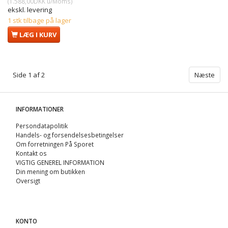
(
1.588,00DKK
u/Moms
)
ekskl. levering
1 stk tilbage på lager
LÆG I KURV
Side 1 af 2
Næste
INFORMATIONER
Persondatapolitik
Handels- og forsendelsesbetingelser
Om forretningen På Sporet
Kontakt os
VIGTIG GENEREL INFORMATION
Din mening om butikken
Oversigt
KONTO