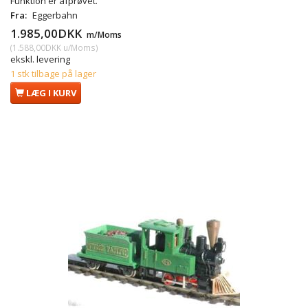
Funktion er afprøvet.
Fra:
Eggerbahn
1.985,00DKK
m/Moms
(
1.588,00DKK
u/Moms
)
ekskl. levering
1 stk tilbage på lager
LÆG I KURV