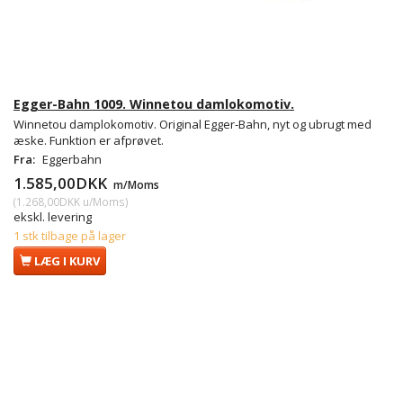
Egger-Bahn 1009. Winnetou damlokomotiv.
Winnetou damplokomotiv. Original Egger-Bahn, nyt og ubrugt med
æske. Funktion er afprøvet.
Fra:
Eggerbahn
1.585,00DKK
m/Moms
(
1.268,00DKK
u/Moms
)
ekskl. levering
1 stk tilbage på lager
LÆG I KURV