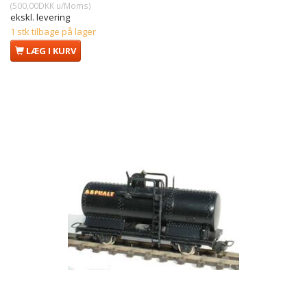
(
500,00DKK
u/Moms
)
ekskl. levering
1 stk tilbage på lager
LÆG I KURV