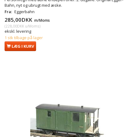
Bahn, nyt og ubrugt med æske.
Fra:
Eggerbahn
285,00DKK
m/Moms
(
228,00DKK
u/Moms
)
ekskl. levering
1 stk tilbage på lager
LÆG I KURV