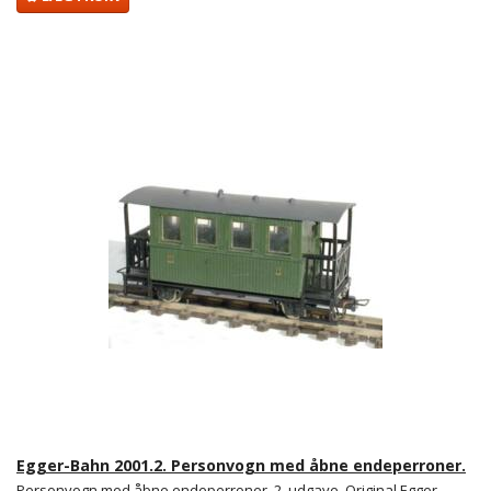
Egger-Bahn 2001.2. Personvogn med åbne endeperroner.
Personvogn med åbne endeperroner. 2. udgave. Original Egger-