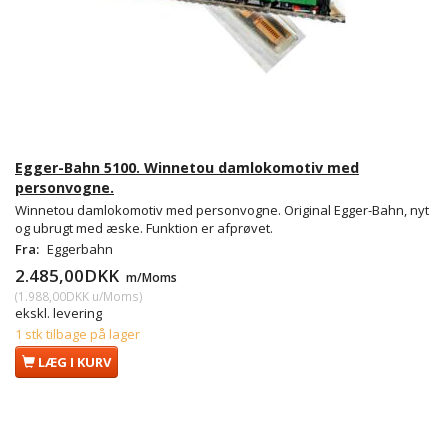
Egger-Bahn 5100. Winnetou damlokomotiv med
personvogne.
Winnetou damlokomotiv med personvogne. Original Egger-Bahn, nyt
og ubrugt med æske. Funktion er afprøvet.
Fra:
Eggerbahn
2.485,00DKK
m/Moms
(
1.988,00DKK
u/Moms
)
ekskl. levering
1 stk tilbage på lager
LÆG I KURV