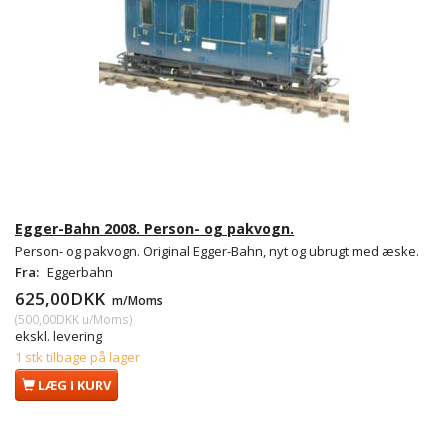
Egger-Bahn 2008. Person- og pakvogn.
Person- og pakvogn. Original Egger-Bahn, nyt og ubrugt med æske.
Fra:
Eggerbahn
625,00DKK
m/Moms
(
500,00DKK
u/Moms
)
ekskl. levering
1 stk tilbage på lager
LÆG I KURV