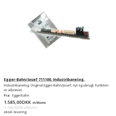
Egger-Bahn/Jouef 711100. Industribanetog.
Industribanetog. Original Egger-Bahn/Jouef, nyt og ubrugt. Funktion
er afprøvet.
Fra:
Eggerbahn
1.585,00DKK
m/Moms
(
1.268,00DKK
u/Moms
)
ekskl. levering