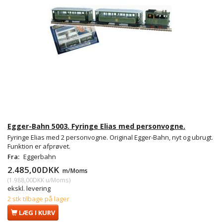
Egger-Bahn 5003. Fyringe Elias med personvogne.
Fyringe Elias med 2 personvogne. Original Egger-Bahn, nyt og ubrugt.
Funktion er afprøvet.
Fra:
Eggerbahn
2.485,00DKK
m/Moms
(
1.988,00DKK
u/Moms
)
ekskl. levering
2 stk tilbage på lager
LÆG I KURV