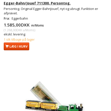
Egger-Bahn/Jouef 711300. Persontog.
Persontog. Original Egger-BahnJouef, nyt og ubrugt. Funktion er
afprøvet.
Fra:
Eggerbahn
1.585,00DKK
m/Moms
(
1.268,00DKK
u/Moms
)
ekskl. levering
1 stk tilbage på lager
LÆG I KURV