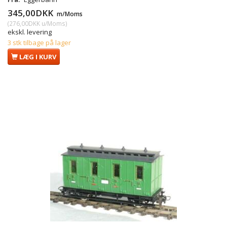
345,00DKK
m/Moms
(
276,00DKK
u/Moms
)
ekskl. levering
3 stk tilbage på lager
LÆG I KURV