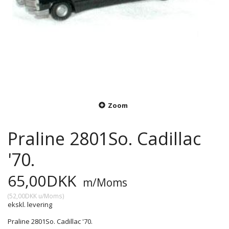
Zoom
Praline 2801So. Cadillac
'70.
65,00DKK
m/Moms
(
52,00DKK
u/Moms
)
ekskl. levering
Praline 2801So. Cadillac '70.