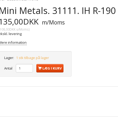
Mini Metals. 31111. IH R-190
135,00DKK
m/Moms
108,00DKK
u/Moms
)
ekskl. levering
Mere information
Lager:
1 stk tilbage på lager
Antal
LÆG I KURV