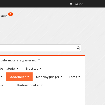
Log ind
0
skurv
l dele, motere, signaler mv.
de materiel
Brugt tog
Modelbiler
Modelbygninger
Fotos
ste
Kartonmodeller