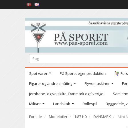
Spot varer
På Sporet egenproduktion
Fors
Figurer og andre småting
Flyvemaskiner
For
Jernbane- og vejskilte, Danmark og Sverige.
Samlerm
Militær
Landskab
Rollespil
Byggedele, v
Forside
Modelbiler
1:87 H0
DANMARK
Mini M