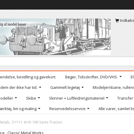
Indkøb
endelse, bestilling og gavekort.
Bøger, Tidsskrifter, DVD/VHS.
E
 dem der ikke har tid.
Gammelt legetøj
Modeljernbane, rullen
odeller
Skibe
Skinner + Luftledningsmateriel
Transfer
ærktøj, lim og maling
Reservedelsservice
Alle varer, samlet li
etals. 31111. IH R-190 Semi-Tractor.
Fra:
Classic Metal Works