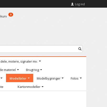
Log ind
0
skurv
l dele, motere, signaler mv.
de materiel
Brugt tog
Modelbiler
Modelbygninger
Fotos
ste
Kartonmodeller