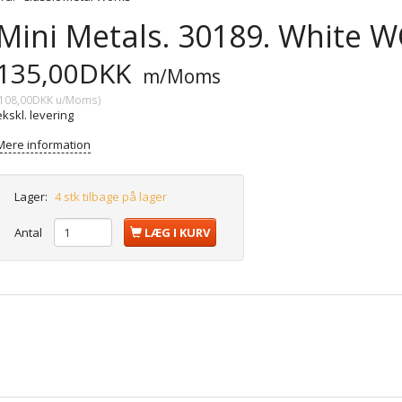
Mini Metals. 30189. White W
135,00DKK
m/Moms
108,00DKK
u/Moms
)
ekskl. levering
Mere information
Lager:
4 stk tilbage på lager
Antal
LÆG I KURV