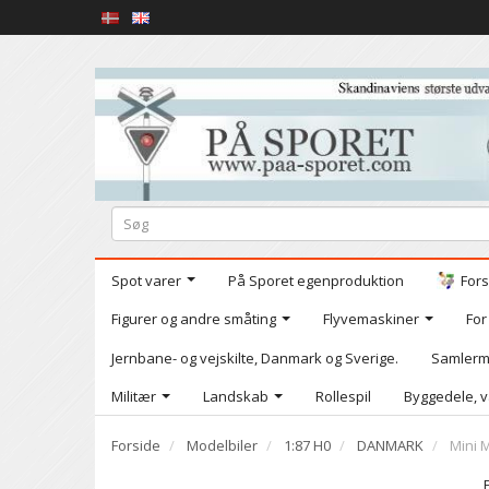
Spot varer
På Sporet egenproduktion
Fors
Figurer og andre småting
Flyvemaskiner
For
Jernbane- og vejskilte, Danmark og Sverige.
Samlerm
Militær
Landskab
Rollespil
Byggedele, v
Forside
Modelbiler
1:87 H0
DANMARK
Mini 