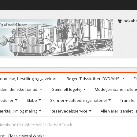
Indkøb
endelse, bestilling og gavekort.
Bøger, Tidsskrifter, DVD/VHS.
E
 dem der ikke har tid.
Gammelt legetøj
Modeljernbane, rullen
odeller
Skibe
Skinner + Luftledningsmateriel
Transfer
ærktøj, lim og maling
Reservedelsservice
Alle varer, samlet li
Metals. 30189. White WC22 Flatbed Truck.
Fra:
Classic Metal Works