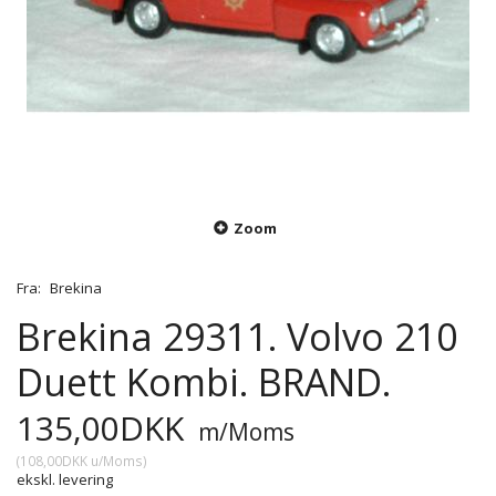
Zoom
Fra:
Brekina
Brekina 29311. Volvo 210
Duett Kombi. BRAND.
135,00DKK
m/Moms
(
108,00DKK
u/Moms
)
ekskl. levering