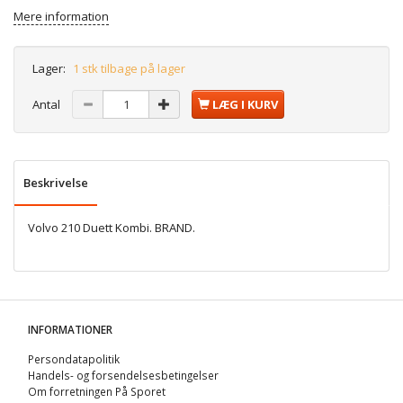
Mere information
Lager:
1 stk tilbage på lager
Antal
LÆG I KURV
Beskrivelse
Volvo 210 Duett Kombi. BRAND.
INFORMATIONER
Persondatapolitik
Handels- og forsendelsesbetingelser
Om forretningen På Sporet