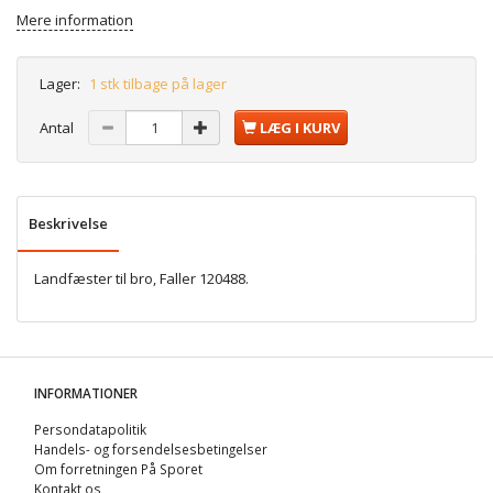
Mere information
Lager:
1 stk tilbage på lager
Antal
LÆG I KURV
Beskrivelse
Landfæster til bro, Faller 120488.
INFORMATIONER
Persondatapolitik
Handels- og forsendelsesbetingelser
Om forretningen På Sporet
Kontakt os