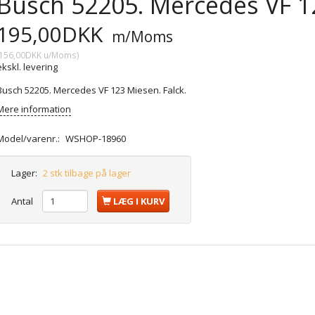
Busch 52205. Mercedes VF 12
195,00DKK
m/Moms
156,00DKK
u/Moms
)
ekskl. levering
Busch 52205. Mercedes VF 123 Miesen. Falck.
Mere information
Model/varenr.:
WSHOP-18960
Lager:
2 stk tilbage på lager
Antal
LÆG I KURV