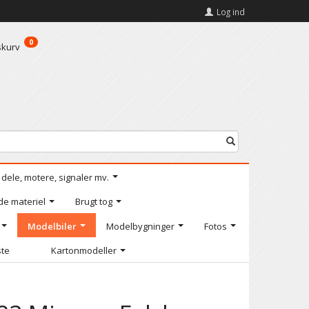
Log ind
0
skurv
l dele, motere, signaler mv.
de materiel
Brugt tog
Modelbiler
Modelbygninger
Fotos
ste
Kartonmodeller