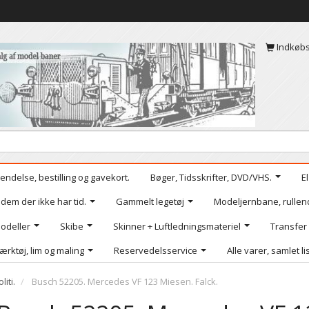
Indkøb
endelse, bestilling og gavekort.
Bøger, Tidsskrifter, DVD/VHS.
E
 dem der ikke har tid.
Gammelt legetøj
Modeljernbane, rullen
odeller
Skibe
Skinner + Luftledningsmateriel
Transfer
ærktøj, lim og maling
Reservedelsservice
Alle varer, samlet li
iti.
Busch 52205. Mercedes VF 123 Miesen. Falck.