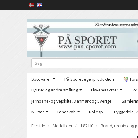
Spot varer
På Sporet egenproduktion
Fors
Figurer og andre småting
Flyvemaskiner
For
Jernbane- og vejskilte, Danmark og Sverige.
Samlerm
Militær
Landskab
Rollespil
Byggedele, v
Forside
Modelbiler
1:87 H0
Brand, redning og pol