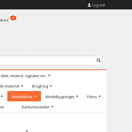
Log ind
0
skurv
l dele, motere, signaler mv.
de materiel
Brugt tog
Modelbiler
Modelbygninger
Fotos
ste
Kartonmodeller