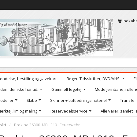
Indkøb
endelse, bestilling og gavekort.
Bøger, Tidsskrifter, DVD/VHS.
E
 dem der ikke har tid.
Gammelt legetøj
Modeljernbane, rullen
odeller
Skibe
Skinner + Luftledningsmateriel
Transfer
ærktøj, lim og maling
Reservedelsservice
Alle varer, samlet li
iti.
Brekina 36300. MB L319 . Feuerwehr.