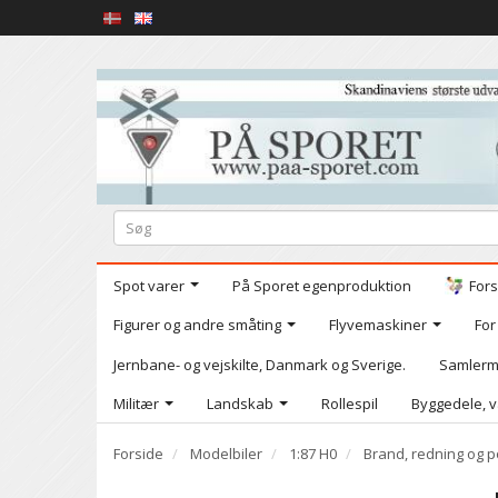
Spot varer
På Sporet egenproduktion
Fors
Figurer og andre småting
Flyvemaskiner
For
Jernbane- og vejskilte, Danmark og Sverige.
Samlerm
Militær
Landskab
Rollespil
Byggedele, v
Forside
Modelbiler
1:87 H0
Brand, redning og pol