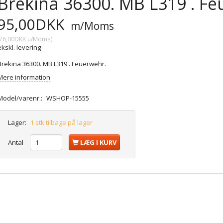
Brekina 36300. MB L319 . Fe
95,00DKK
m/Moms
76,00DKK
u/Moms
)
ekskl. levering
Brekina 36300. MB L319 . Feuerwehr.
Mere information
Model/varenr.:
WSHOP-15555
Lager:
1 stk tilbage på lager
Antal
LÆG I KURV