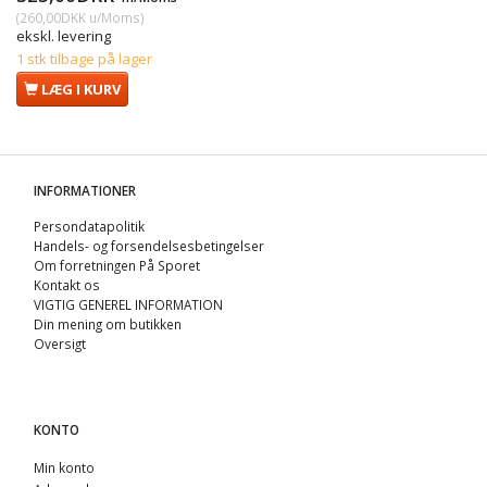
(
260,00DKK
u/Moms
)
ekskl. levering
1 stk tilbage på lager
LÆG I KURV
INFORMATIONER
Persondatapolitik
Handels- og forsendelsesbetingelser
Om forretningen På Sporet
Kontakt os
VIGTIG GENEREL INFORMATION
Din mening om butikken
Oversigt
KONTO
Min konto