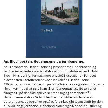
An. Blochposten. Hedehusene og jernbanerne.
An. Blochposten. Hedehusene og jernbanerne.Hedehusene og
jernbanerne Hedehusenes stationer og industribanerne Af: Nils
Bloch 144 sider i A4 format, mere end 300 illustrationer. Forlaget
blochposten. Forfatteren havde sin skoletid i Hedehusene i
1960erne, hvor de mange tog på DSBs hovedlinie og industribanerne
i byen var med til at gøre ham til jernbaneentusiast. Bogen er et
tilbageblik på den tids oplevelser med tog og personale på
Hedehusene station. Siden blev han medstifter af Hedelands
Veteranbane, og bogen er også et forsinket jubilæumsskrift for den
nu 5 km lange jernbane i Hedeland. Samtidig bliver de industrier og