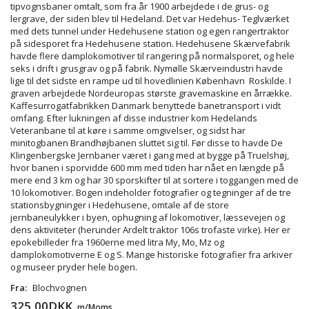
tipvognsbaner omtalt, som fra år 1900 arbejdede i de grus- og
lergrave, der siden blev til Hedeland. Det var Hedehus- Teglværket
med dets tunnel under Hedehusene station og egen rangertraktor
på sidesporet fra Hedehusene station. Hedehusene Skærvefabrik
havde flere damplokomotiver til rangering på normalsporet, og hele
seks i drift i grusgrav og på fabrik. Nymølle Skærveindustri havde
lige til det sidste en rampe ud til hovedlinien København  Roskilde. I
graven arbejdede Nordeuropas største gravemaskine en årrække.
Kaffesurrogatfabrikken Danmark benyttede banetransport i vidt
omfang. Efter lukningen af disse industrier kom Hedelands
Veteranbane til at køre i samme omgivelser, og sidst har
minitogbanen Brandhøjbanen sluttet sig til. Før disse to havde De
Klingenbergske Jernbaner været i gang med at bygge på Truelshøj,
hvor banen i sporvidde 600 mm med tiden har nået en længde på
mere end 3 km og har 30 sporskifter til at sortere i toggangen med de
10 lokomotiver. Bogen indeholder fotografier og tegninger af de tre
stationsbygninger i Hedehusene, omtale af de store
jernbaneulykker i byen, ophugning af lokomotiver, læssevejen og
dens aktiviteter (herunder Ardelt traktor 106s trofaste virke). Her er
epokebilleder fra 1960erne med litra My, Mo, Mz og
damplokomotiverne E og S. Mange historiske fotografier fra arkiver
og museer pryder hele bogen.
Fra:
Blochvognen
325,00DKK
m/Moms