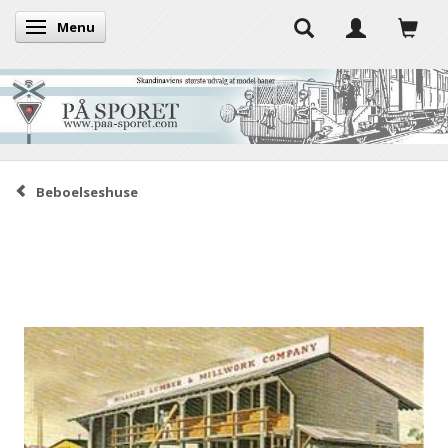
Menu
Skifte navigation
Beboelseshuse