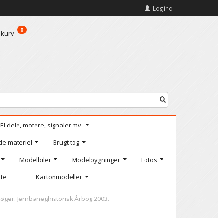
Log ind
0
skurv
El dele, motere, signaler mv.
de materiel
Brugt tog
Modelbiler
Modelbygninger
Fotos
ste
Kartonmodeller
øger. Jernbaneghistorisk Årbog 2003.