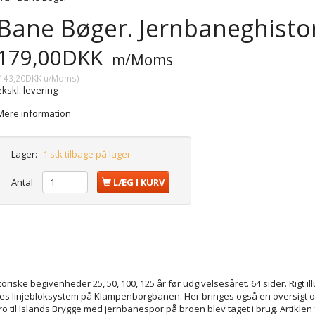
Bane Bøger. Jernbaneghistor
179,00DKK
m/Moms
143,20DKK
u/Moms
)
ekskl. levering
Mere information
Lager:
1 stk tilbage på lager
Antal
LÆG I KURV
iske begivenheder 25, 50, 100, 125 år før udgivelsesåret. 64 sider. Rigt illu
es linjebloksystem på Klampenborgbanen. Her bringes også en oversigt o
 til Islands Brygge med jernbanespor på broen blev taget i brug. Artiklen 