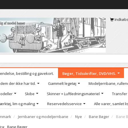
Indkøb
endelse, bestilling og gavekort.
Bøger, Tidsskrifter, DVD/VHS.
 dem der ikke har tid.
Gammelt legetøj
Modeljernbane, rullen
odeller
Skibe
Skinner + Luftledningsmateriel
Transfer
ærktøj, lim og maling
Reservedelsservice
Alle varer, samlet li
nmark
Jernbaner og modeljernbane
Nye
Bane Bøger
Bane B
Fra:
Bane Bøger