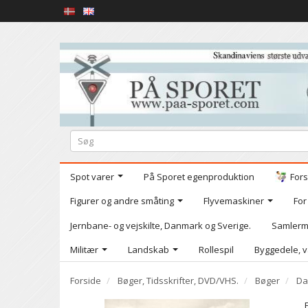
Spot varer
På Sporet egenproduktion
Fors
Figurer og andre småting
Flyvemaskiner
For
Jernbane- og vejskilte, Danmark og Sverige.
Samlerm
Militær
Landskab
Rollespil
Byggedele, v
Forside
Bøger, Tidsskrifter, DVD/VHS.
Bøger
Da