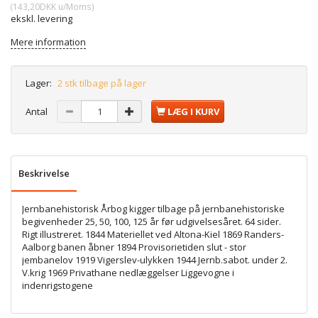
(
143,20DKK
u/Moms
)
ekskl. levering
Mere information
Lager:
2 stk tilbage på lager
Antal
LÆG I KURV
Beskrivelse
Jernbanehistorisk Årbog kigger tilbage på jernbanehistoriske
begivenheder 25, 50, 100, 125 år før udgivelsesåret. 64 sider.
Rigt illustreret. 1844 Materiellet ved Altona-Kiel 1869 Randers-
Aalborg banen åbner 1894 Provisorietiden slut - stor
jembanelov 1919 Vigerslev-ulykken 1944 Jernb.sabot. under 2.
V.krig 1969 Privathane nedlæggelser Liggevogne i
indenrigstogene