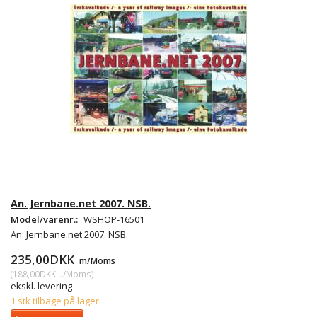
An. Jernbane.net 2007. NSB.
Model/varenr.:
WSHOP-16501
An. Jernbane.net 2007. NSB.
235,00DKK
m/Moms
(
188,00DKK
u/Moms
)
ekskl. levering
1 stk tilbage på lager