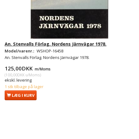
An. Stenvalls Förlag. Nordens Järnvägar 1978.
Model/varenr.:
WSHOP-16458
An. Stenvalls Förlag. Nordens Järnvägar 1978.
125,00DKK
m/Moms
(
100,00DKK
u/Moms
)
ekskl. levering
1 stk tilbage på lager
LÆG I KURV