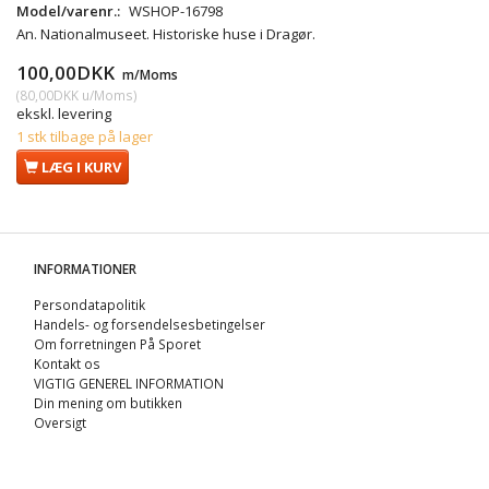
Model/varenr.:
WSHOP-16798
An. Nationalmuseet. Historiske huse i Dragør.
100,00DKK
m/Moms
(
80,00DKK
u/Moms
)
ekskl. levering
1 stk tilbage på lager
LÆG I KURV
INFORMATIONER
Persondatapolitik
Handels- og forsendelsesbetingelser
Om forretningen På Sporet
Kontakt os
VIGTIG GENEREL INFORMATION
Din mening om butikken
Oversigt