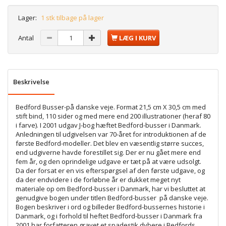
Lager:
1 stk tilbage på lager
Antal
LÆG I KURV
Beskrivelse
Bedford Busser-på danske veje. Format 21,5 cm X 30,5 cm med
stift bind, 110 sider og med mere end 200 illustrationer (heraf 80
i farve). I 2001 udgav J-bog hæftet Bedford-busser i Danmark.
Anledningen til udgivelsen var 70-året for introduktionen af de
første Bedford-modeller. Det blev en væsentlig større succes,
end udgiverne havde forestillet sig. Der er nu gået mere end
fem år, og den oprindelige udgave er tæt på at være udsolgt.
Da der forsat er en vis efterspørgsel af den første udgave, og
da der endvidere i de forløbne år er dukket meget nyt
materiale op om Bedford-busser i Danmark, har vi besluttet at
genudgive bogen under titlen Bedford-busser  på danske veje.
Bogen beskriver i ord og billeder Bedford-bussernes historie i
Danmark, og i forhold til heftet Bedford-busser i Danmark fra
2001 har forfatteren gravet et spadestik dybere i Bedfords