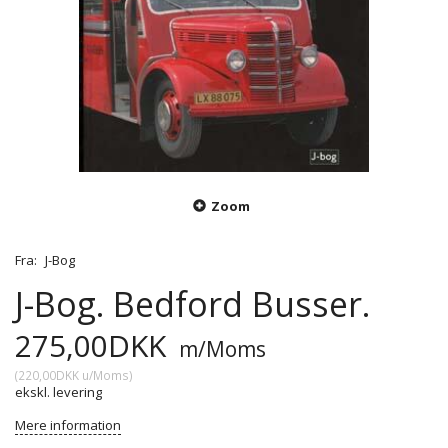
Zoom
Fra:
J-Bog
J-Bog. Bedford Busser.
275,00DKK
m/Moms
(
220,00DKK
u/Moms
)
ekskl. levering
Mere information