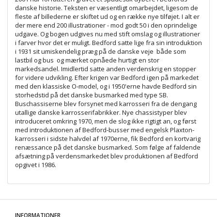
danske historie. Teksten er væsentligt omarbejdet, ligesom de
fleste af billederne er skiftet ud og en række nye tilføjet. I alt er
der mere end 200 illustrationer - mod godt 50 i den oprindelige
udgave. Og bogen udgives nu med stift omslag og illustrationer
i farver hvor det er muligt. Bedford satte lige fra sin introduktion
i 1931 sit umiskendelig præg på de danske veje  både som
lastbil og bus  og mærket opnåede hurtigt en stor
markedsandel. Imidlertid satte anden verdenskrig en stopper
for videre udvikling. Efter krigen var Bedford igen på markedet
med den klassiske O-model, og i 1950'erne havde Bedford sin
storhedstid på det danske busmarked med type SB.
Buschassiserne blev forsynet med karrosseri fra de dengang
utallige danske karrosserifabrikker. Nye chassistyper blev
introduceret omkring 1970, men de slog ikke rigtigt an, og først
med introduktionen af Bedford-busser med engelsk Plaxton-
karrosseri i sidste halvdel af 1970erne, fik Bedford en kortvarig
renæssance på det danske busmarked. Som følge af faldende
afsætning på verdensmarkedet blev produktionen af Bedford
opgivet i 1986.
INFORMATIONER