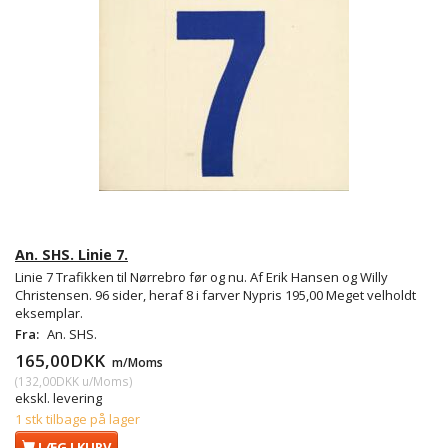
An. SHS. Linie 7.
Linie 7 Trafikken til Nørrebro før og nu. Af Erik Hansen og Willy
Christensen. 96 sider, heraf 8 i farver Nypris 195,00 Meget velholdt
eksemplar.
Fra:
An. SHS.
165,00DKK
m/Moms
(
132,00DKK
u/Moms
)
ekskl. levering
1 stk tilbage på lager
LÆG I KURV