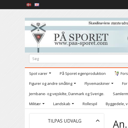
Spot varer
På Sporet egenproduktion
Fors
Figurer og andre småting
Flyvemaskiner
For
Jernbane- og vejskilte, Danmark og Sverige.
Samlerm
Militær
Landskab
Rollespil
Byggedele, v
Skifte
An.
TILPAS UDVALG
filter