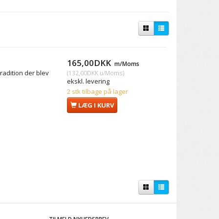
165,00DKK
m/Moms
tradition der blev
(
132,00DKK
u/Moms
)
ekskl. levering
2 stk tilbage på lager
LÆG I KURV