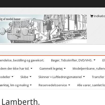
Indkøb
endelse, bestilling og gavekort.
Bøger, Tidsskrifter, DVD/VHS.
E
 dem der ikke har tid.
Gammelt legetøj
Modeljernbane, rullen
odeller
Skibe
Skinner + Luftledningsmateriel
Transfer
ærktøj, lim og maling
Reservedelsservice
Alle varer, samlet li
 Lamberth.