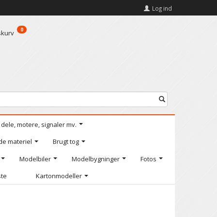
Log ind
0
skurv
l dele, motere, signaler mv.
de materiel
Brugt tog
Modelbiler
Modelbygninger
Fotos
ste
Kartonmodeller