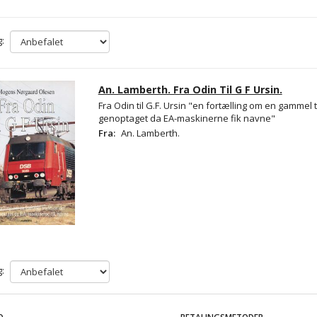
:
An. Lamberth. Fra Odin Til G F Ursin.
Fra Odin til G.F. Ursin "en fortælling om en gammel 
genoptaget da EA-maskinerne fik navne"
Fra:
An. Lamberth.
: