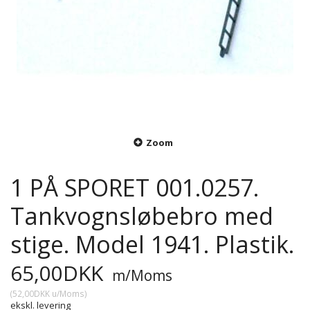
Zoom
1 PÅ SPORET 001.0257.
Tankvognsløbebro med
stige. Model 1941. Plastik.
65,00DKK
m/Moms
(
52,00DKK
u/Moms
)
ekskl. levering