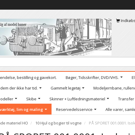
Indkøb
endelse, bestilling og gavekort.
Bøger, Tidsskrifter, DVD/VHS.
E
 dem der ikke har tid.
Gammelt legetøj
Modeljernbane, rullen
odeller
Skibe
Skinner + Luftledningsmateriel
Transfer
værktøj, lim og maling
Reservedelsservice
Alle varer, samle
nde materiel HO
10 Hjul og bogier til vogne
PÅ SPORET 001.0001. Isole