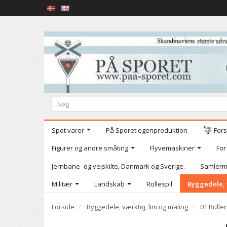
Spot varer
På Sporet egenproduktion
Fors
Figurer og andre småting
Flyvemaskiner
For
Jernbane- og vejskilte, Danmark og Sverige.
Samlerm
Militær
Landskab
Rollespil
Byggedele, 
Forside
Byggedele, værktøj, lim og maling
01 Rulle