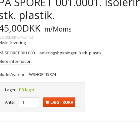
PÅ SPORET 001.0001. Isoleri
stk. plastik.
45,00DKK
m/Moms
36,00DKK
u/Moms
)
ekskl. levering
PÅ SPORET 001.0001. Isoleringsbøsninger. 8 stk. plastik.
Mere information
Model/varenr.:
WSHOP-15874
Lager:
På lager
Antal
LÆG I KURV