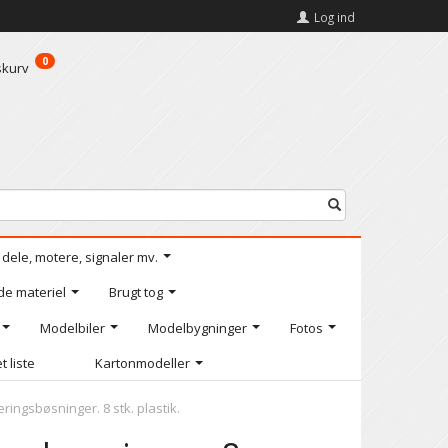
Log ind
0
skurv
l dele, motere, signaler mv.
de materiel
Brugt tog
Modelbiler
Modelbygninger
Fotos
t liste
Kartonmodeller
ringsbøsninger. 8 stk. plastik.