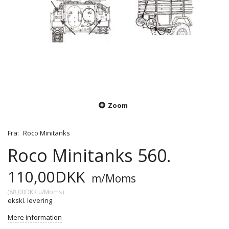
Zoom
Fra:
Roco Minitanks
Roco Minitanks 560.
110,00DKK
m/Moms
(
88,00DKK
u/Moms
)
ekskl. levering
Mere information