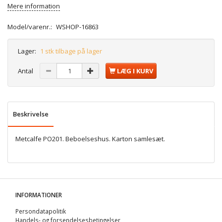
Mere information
Model/varenr.:
WSHOP-16863
Lager:
1 stk tilbage på lager
Antal
LÆG I KURV
Beskrivelse
Metcalfe PO201. Beboelseshus. Karton samlesæt.
INFORMATIONER
Persondatapolitik
Handels- og forsendelsesbetingelser