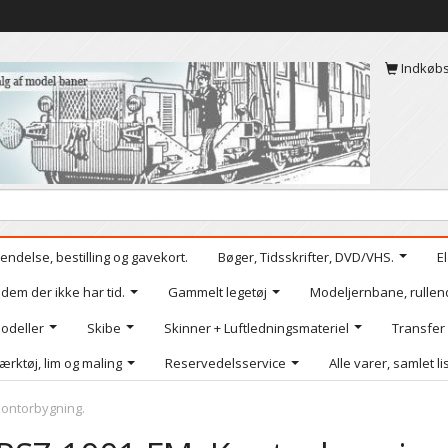
Indkøb
endelse, bestilling og gavekort.
Bøger, Tidsskrifter, DVD/VHS.
E
 dem der ikke har tid.
Gammelt legetøj
Modeljernbane, rullen
odeller
Skibe
Skinner + Luftledningsmateriel
Transfer
ærktøj, lim og maling
Reservedelsservice
Alle varer, samlet li
Kontorbygning.