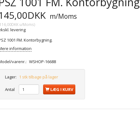
PSZ 1001 FM. Kontorbygning
145,00DKK
m/Moms
116,00DKK
u/Moms
)
ekskl. levering
PSZ 1001 FM. Kontorbygning.
Mere information
Model/varenr.:
WSHOP-16688
Lager:
1 stk tilbage på lager
Antal
LÆG I KURV