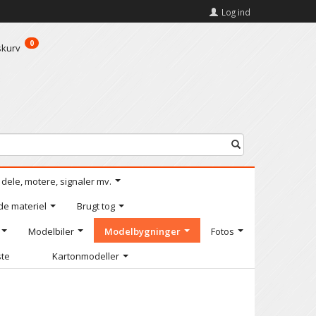
Log ind
0
skurv
l dele, motere, signaler mv.
de materiel
Brugt tog
Modelbiler
Modelbygninger
Fotos
ste
Kartonmodeller