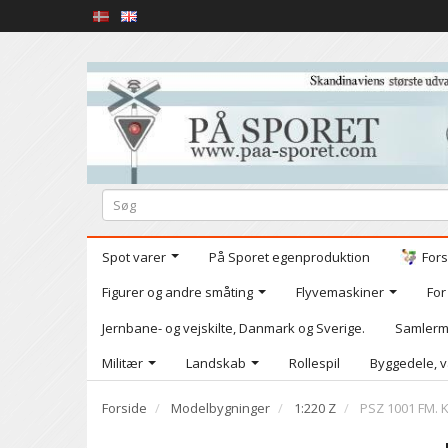
Spot varer
På Sporet egenproduktion
Fors
Figurer og andre småting
Flyvemaskiner
For
Jernbane- og vejskilte, Danmark og Sverige.
Samlerm
Militær
Landskab
Rollespil
Byggedele, v
Forside
Modelbygninger
1:220 Z
PSZ 1001 FM. 