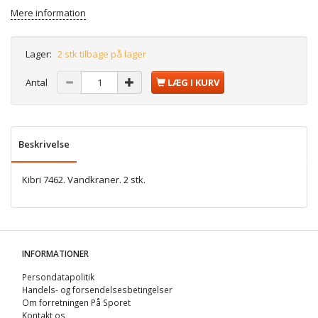
Mere information
Lager:
2 stk tilbage på lager
Antal
LÆG I KURV
Beskrivelse
Kibri 7462. Vandkraner. 2 stk.
INFORMATIONER
Persondatapolitik
Handels- og forsendelsesbetingelser
Om forretningen På Sporet
Kontakt os