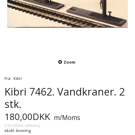
Zoom
Fra:
Kibri
Kibri 7462. Vandkraner. 2
stk.
180,00DKK
m/Moms
(
144,00DKK
u/Moms
)
ekskl. levering