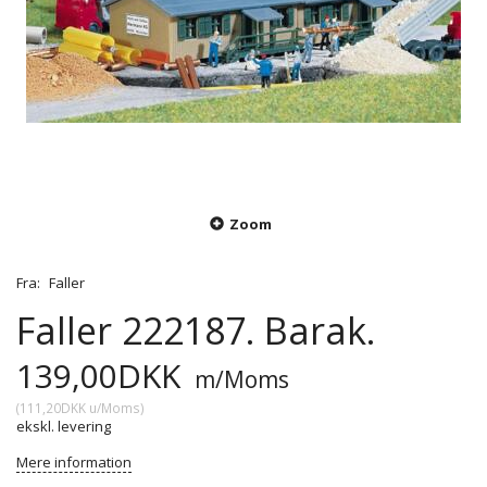
Zoom
Fra:
Faller
Faller 222187. Barak.
139,00DKK
m/Moms
(
111,20DKK
u/Moms
)
ekskl. levering
Mere information