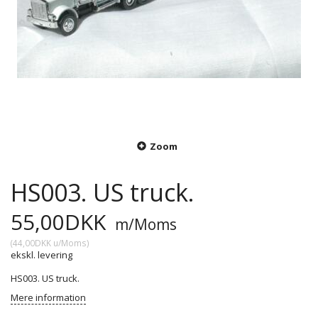
Zoom
HS003. US truck.
55,00DKK
m/Moms
(
44,00DKK
u/Moms
)
ekskl. levering
HS003. US truck.
Mere information