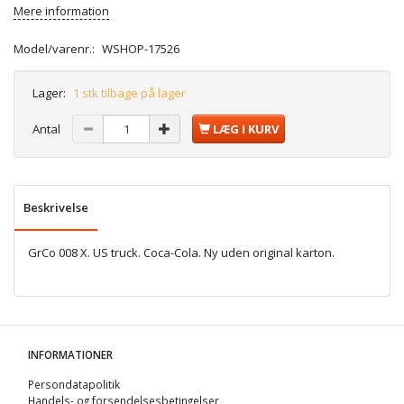
Mere information
Model/varenr.:
WSHOP-17526
Lager:
1 stk tilbage på lager
Antal
LÆG I KURV
Beskrivelse
GrCo 008 X. US truck. Coca-Cola. Ny uden original karton.
INFORMATIONER
Persondatapolitik
Handels- og forsendelsesbetingelser