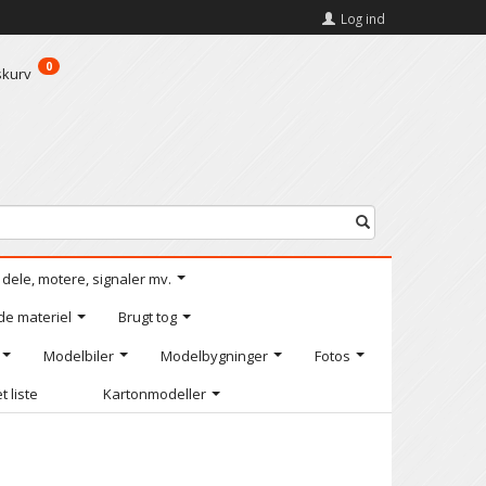
Log ind
0
skurv
l dele, motere, signaler mv.
de materiel
Brugt tog
Modelbiler
Modelbygninger
Fotos
t liste
Kartonmodeller