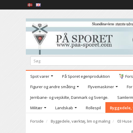
Spot varer
På Sporet egenproduktion
Fors
Figurer og andre småting
Flyvemaskiner
For
Jernbane- og vejskilte, Danmark og Sverige.
Samlerm
Militær
Landskab
Rollespil
Byggedele, 
Forside
Byggedele, værktøj, lim og maling
03 Huse