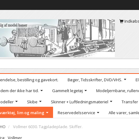
Indkøb
endelse, bestilling og gavekort.
Bøger, Tidsskrifter, DVD/VHS.
E
 dem der ikke har tid.
Gammelt legetøj
Modeljernbane, rullen
odeller
Skibe
Skinner + Luftledningsmateriel
Transfer
værktøj, lim og maling
Reservedelsservice
Alle varer, samle
 HO
Vollmer 6030. Tagpladeplade. Skiffer.
Fra:
Vollmer