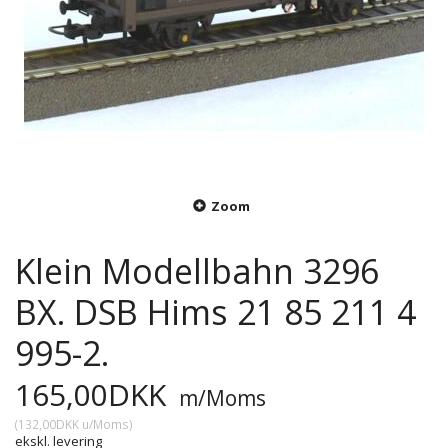
Zoom
Klein Modellbahn 3296
BX. DSB Hims 21 85 211 4
995-2.
165,00DKK
m/Moms
(
132,00DKK
u/Moms
)
ekskl. levering