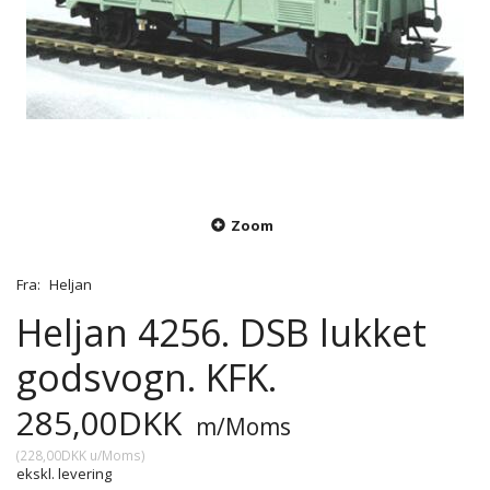
Zoom
Fra:
Heljan
Heljan 4256. DSB lukket
godsvogn. KFK.
285,00DKK
m/Moms
(
228,00DKK
u/Moms
)
ekskl. levering