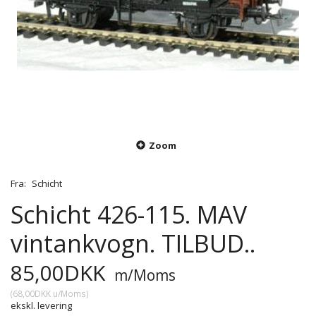
Zoom
Fra:
Schicht
Schicht 426-115. MAV
vintankvogn. TILBUD..
85,00DKK
m/Moms
(
68,00DKK
u/Moms
)
ekskl. levering