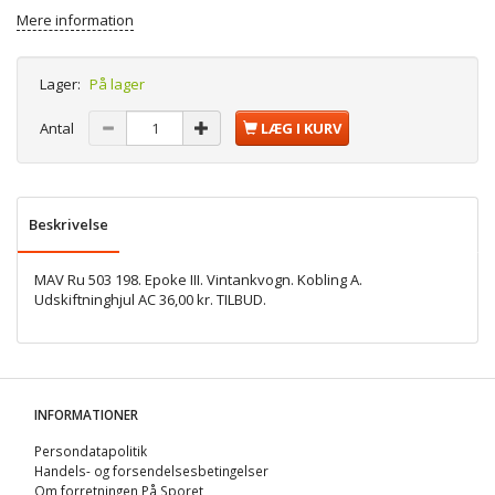
Mere information
Lager:
På lager
Antal
LÆG I KURV
Beskrivelse
MAV Ru 503 198. Epoke III. Vintankvogn. Kobling A.
Udskiftninghjul AC 36,00 kr. TILBUD.
INFORMATIONER
Persondatapolitik
Handels- og forsendelsesbetingelser
Om forretningen På Sporet