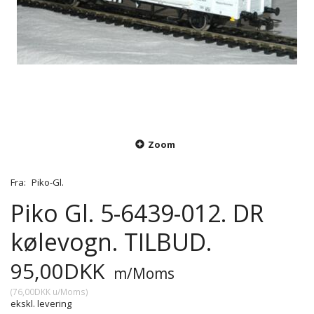
Zoom
Fra:
Piko-Gl.
Piko Gl. 5-6439-012. DR
kølevogn. TILBUD.
95,00DKK
m/Moms
(
76,00DKK
u/Moms
)
ekskl. levering