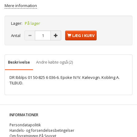
Mere information
Lager:
På lager
Antal
LÆG I KURV
Beskrivelse
Andre købte også (2)
DR Ibblps 01 50-825 6 036-6. Epoke IV/V. Kølevogn. Kobling A.
TILBUD.
INFORMATIONER
Persondatapolitik
Handels- og forsendelsesbetingelser
Om forretningen På Sporet