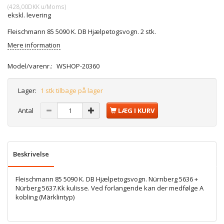
(
428,00DKK
u/Moms
)
ekskl. levering
Fleischmann 85 5090 K. DB Hjælpetogsvogn. 2 stk.
Mere information
Model/varenr.:
WSHOP-20360
Lager:
1 stk tilbage på lager
Antal
LÆG I KURV
Beskrivelse
Fleischmann 85 5090 K. DB Hjælpetogsvogn. Nürnberg 5636 +
Nürberg 5637.Kk kulisse. Ved forlangende kan der medfølge A
kobling (Märklintyp)