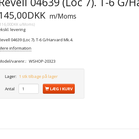
Revell 04639 (Loc 7). T-6 G/
145,00DKK
m/Moms
116,00DKK
u/Moms
)
ekskl. levering
Revell 04639 (Loc 7). T-6 G/Harvard Mk.4.
Mere information
Model/varenr.:
WSHOP-20323
Lager:
1 stk tilbage på lager
Antal
LÆG I KURV