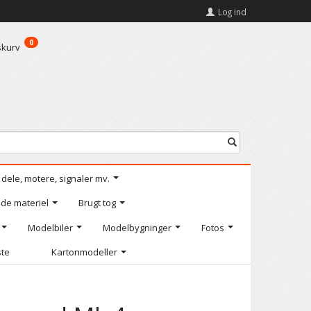
Log ind
0
skurv
l dele, motere, signaler mv.
de materiel
Brugt tog
Modelbiler
Modelbygninger
Fotos
ste
Kartonmodeller