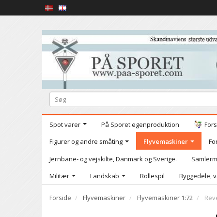
Spot varer
På Sporet egenproduktion
Fors
Figurer og andre småting
Flyvemaskiner
Fo
Jernbane- og vejskilte, Danmark og Sverige.
Samlerm
Militær
Landskab
Rollespil
Byggedele, v
Forside
Flyvemaskiner
Flyvemaskiner 1:72
Reve