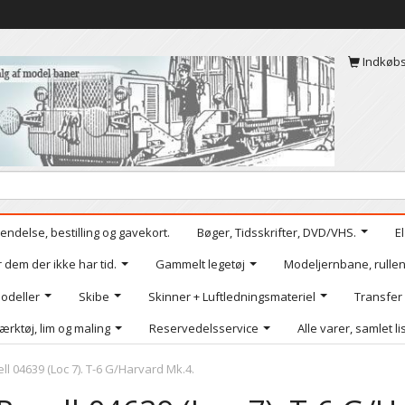
Indkøb
endelse, bestilling og gavekort.
Bøger, Tidsskrifter, DVD/VHS.
E
r dem der ikke har tid.
Gammelt legetøj
Modeljernbane, rullen
odeller
Skibe
Skinner + Luftledningsmateriel
Transfer
ærktøj, lim og maling
Reservedelsservice
Alle varer, samlet li
ll 04639 (Loc 7). T-6 G/Harvard Mk.4.