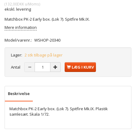
(
132,00DKK
u/Moms
)
ekskl. levering
Matchbox PK-2 Early box. (Lok 7). Spitfire Mk.IX.
Mere information
Model/varenr.:
WSHOP-20340
Lager:
2 stk tilbage på lager
Antal
LÆG I KURV
Beskrivelse
Matchbox PK-2 Early box. (Lok 7). Spitfire Mk.IX. Plastik
samlesæt. Skala 1/72.