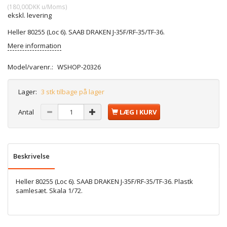
(
180,00DKK
u/Moms
)
ekskl. levering
Heller 80255 (Loc 6). SAAB DRAKEN J-35F/RF-35/TF-36.
Mere information
Model/varenr.:
WSHOP-20326
Lager:
3 stk tilbage på lager
Antal
LÆG I KURV
Beskrivelse
Heller 80255 (Loc 6). SAAB DRAKEN J-35F/RF-35/TF-36. Plastk
samlesæt. Skala 1/72.