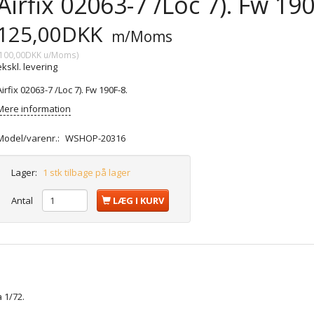
Airfix 02063-7 /Loc 7). Fw 190
125,00DKK
m/Moms
100,00DKK
u/Moms
)
ekskl. levering
Airfix 02063-7 /Loc 7). Fw 190F-8.
Mere information
Model/varenr.:
WSHOP-20316
Lager:
1 stk tilbage på lager
Antal
LÆG I KURV
a 1/72.