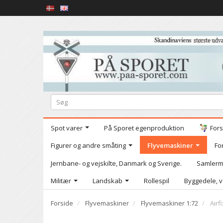
Spot varer
På Sporet egenproduktion
Fors
Figurer og andre småting
Flyvemaskiner
Fo
Jernbane- og vejskilte, Danmark og Sverige.
Samlerm
Militær
Landskab
Rollespil
Byggedele, v
Forside
Flyvemaskiner
Flyvemaskiner 1:72
Airf