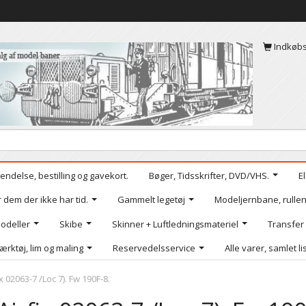
Indkøb
endelse, bestilling og gavekort.
Bøger, Tidsskrifter, DVD/VHS.
E
r dem der ikke har tid.
Gammelt legetøj
Modeljernbane, rullen
odeller
Skibe
Skinner + Luftledningsmateriel
Transfer
ærktøj, lim og maling
Reservedelsservice
Alle varer, samlet li
ix 02063-7 /Loc 7). Fw 190F-8.