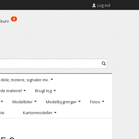
Log ind
0
skurv
l dele, motere, signaler mv.
de materiel
Brugt tog
Modelbiler
Modelbygninger
Fotos
ste
Kartonmodeller