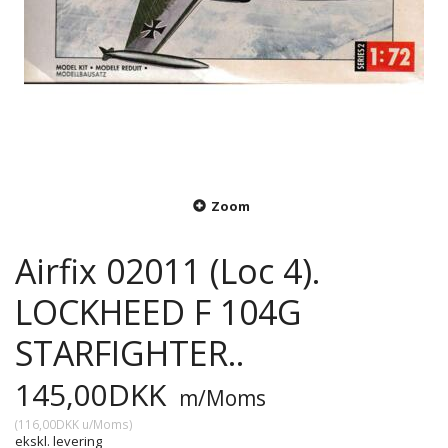
Zoom
Airfix 02011 (Loc 4).
LOCKHEED F 104G
STARFIGHTER..
145,00DKK
m/Moms
(
116,00DKK
u/Moms
)
ekskl. levering