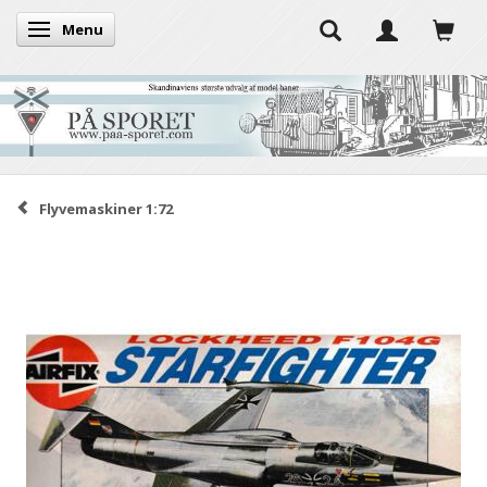
Menu
Skifte navigation
Flyvemaskiner 1:72