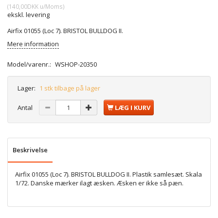
(
140,00DKK
u/Moms
)
ekskl. levering
Airfix 01055 (Loc 7). BRISTOL BULLDOG II.
Mere information
Model/varenr.:
WSHOP-20350
Lager:
1 stk tilbage på lager
Antal
LÆG I KURV
Beskrivelse
Airfix 01055 (Loc 7). BRISTOL BULLDOG II. Plastik samlesæt. Skala
1/72. Danske mærker ilagt æsken. Æsken er ikke så pæn.