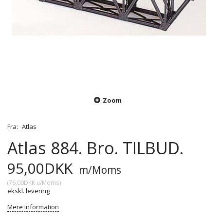
Zoom
Fra:
Atlas
Atlas 884. Bro. TILBUD.
95,00DKK
m/Moms
(
76,00DKK
u/Moms
)
ekskl. levering
Mere information